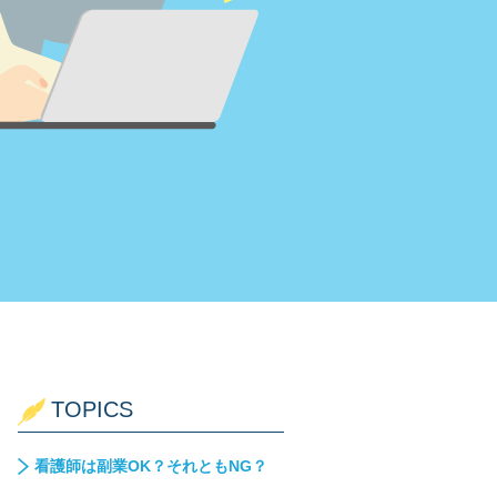
TOPICS
看護師は副業OK？それともNG？