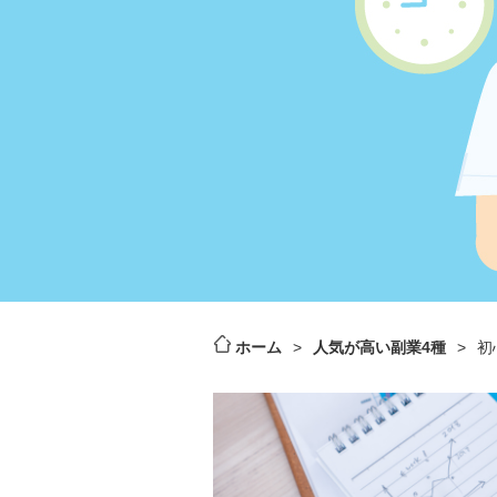
ホーム
>
人気が高い副業4種
>
初